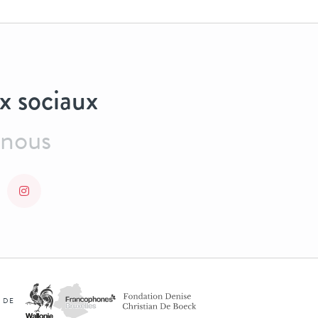
x sociaux
-nous
 DE