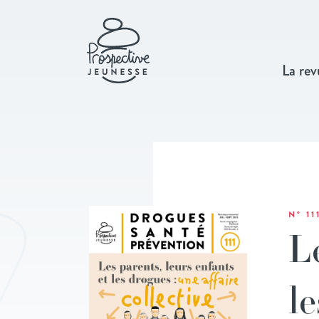
La rev
N° 1
L
le