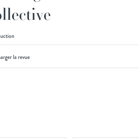
llective
duction
arger la revue