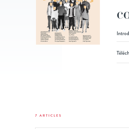
co
Intro
Téléch
7 ARTICLES