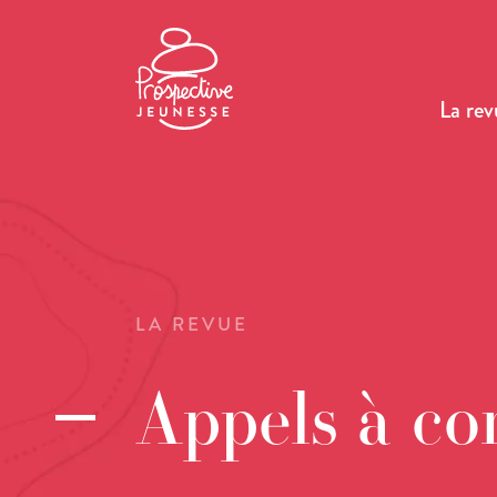
La rev
LA REVUE
Appels à co