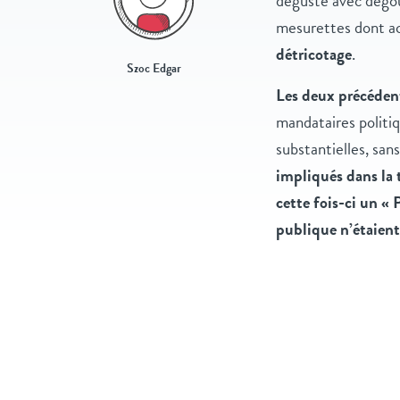
déguste avec dégoû
mesurettes dont a
détricotage
.
Szoc Edgar
Les deux précédent
mandataires politiq
substantielles, san
impliqués dans la 
cette fois-ci un « 
publique n’étaient