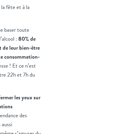
a fête et à la
se baser toute
’alcool :
80% de
 de leur bien-être
te consommation-
sse ! Et ce n’est
ntre 22h et 7h du
fermer les yeux sur
ations
épendance des
 aussi
ra même s’amuser du