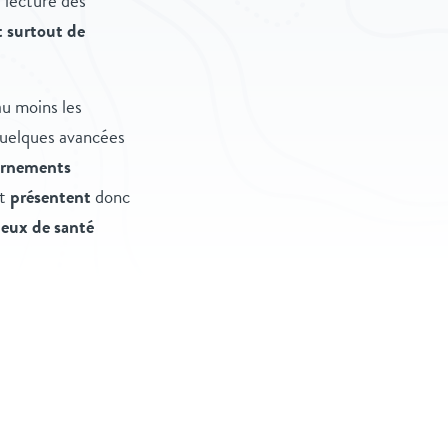
 lecture des
t surtout de
au moins les
 quelques avancées
ernements
et
présentent
donc
njeux de santé