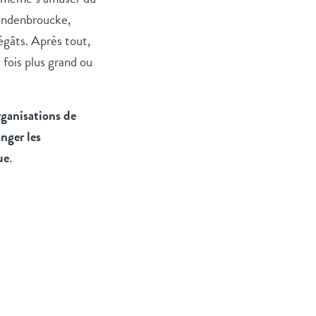
Vandenbroucke,
dégâts. Après tout,
 fois plus grand ou
rganisations de
onger les
ue
.