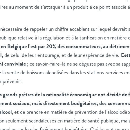
s au moment de s’attaquer à un produit à ce point associé à l
 nécessaire de rappeler un chiffre accablant sur lequel devrait 
ublique relative à la régulation et à la tarification en matière d
 en Belgique l’est par 20% des consommateurs, au détriment
l,
de celui de leur entourage, et de leur espérance de vie.
Cet
 ni conviviale
; ce savoir-faire-là ne se déguste pas avec sa sage
de la vente de boissons alcoolisées dans les stations-services e
a prévenir !
es grands prêtres de la rationalité économique ont décidé de 
lement sociaux, mais directement budgétaires, des consomm
alcool
, et de prendre en matière de prévention de l’alcoolod
on seulement scandaleuses en matière de santé publique, mais
ionnelles sur le plan froidement budgétaire. Qui le veut pour