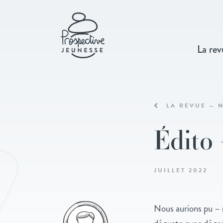
La rev
LA REVUE — N
Édito 
JUILLET 2022
Nous aurions pu – n