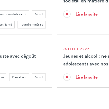
sociétal en matière d’
Lire la suite
omotion de la santé
Alcool
ers Santé
Tournée minérale
JUILLET 2022
guste avec dégoût
Jeunes et alcool : n
adolescents avec nos 
Lire la suite
cke
Plan alcool
Alcool