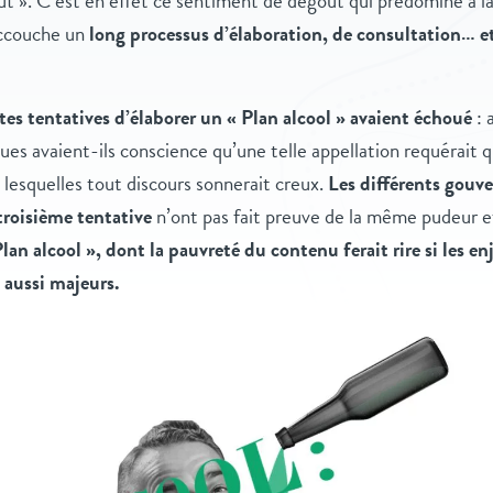
t ». C’est en effet ce sentiment de dégoût qui prédomine à la
ccouche un
long processus d’élaboration, de consultation… e
es tentatives d’élaborer un « Plan alcool » avaient échoué
: 
ues avaient-ils conscience qu’une telle appellation requérait
s lesquelles tout discours sonnerait creux.
Les différents gouv
troisième tentative
n’ont pas fait preuve de la même pudeur 
Plan alcool », dont la pauvreté du contenu ferait rire si les e
 aussi majeurs.