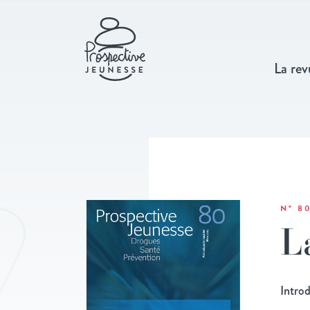
La rev
N° 8
L
Intro