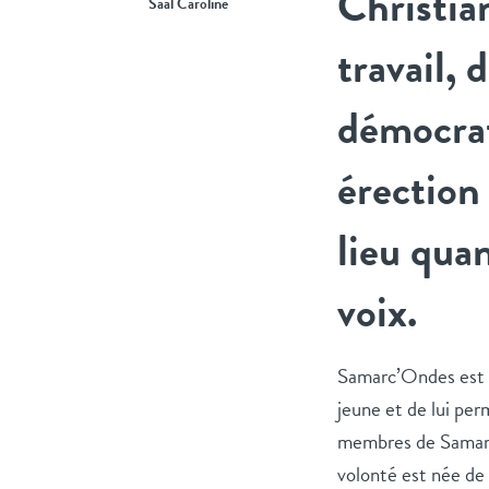
Christia
Saal Caroline
travail,
démocrat
érection 
lieu qua
voix.
Samarc’Ondes est
jeune et de lui per
membres de Samarca
volonté est née de