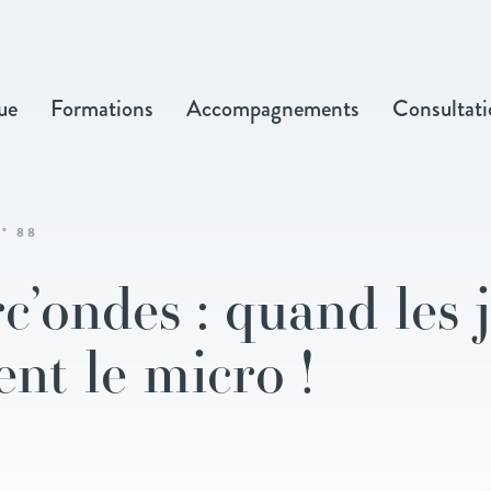
ue
Formations
Accompagnements
Consultati
° 88
’ondes : quand les 
nt le micro !