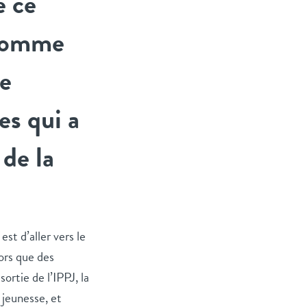
é ce
 comme
le
es qui a
de la
st d’aller vers le
ors que des
rtie de l’IPPJ, la
 jeunesse, et