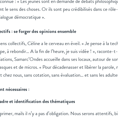
nconnue : « Les jeunes sont en demande de débats philosophiqu
nt le sens des choses. Or ils sont peu crédibilisés dans ce rôle-
dialogue démocratique ».
ectifs : se forger des opinions ensemble
ns collectifs, Céline a le cerveau en éveil. « Je pense à la tech
, à rebondir… A la fin de l’heure, je suis vidée ! », raconte-t
iations, Samarc’Ondes accueille dans ses locaux, autour de son
 casques et de micros. « Pour décadenasser et libérer la parole, 
st chez nous, sans cotation, sans évaluation… et sans les adultes
nt nécessaires :
cadre et identification des thématiques
rimer, mails il n’y a pas d’obligation. Nous serons attentifs, bi