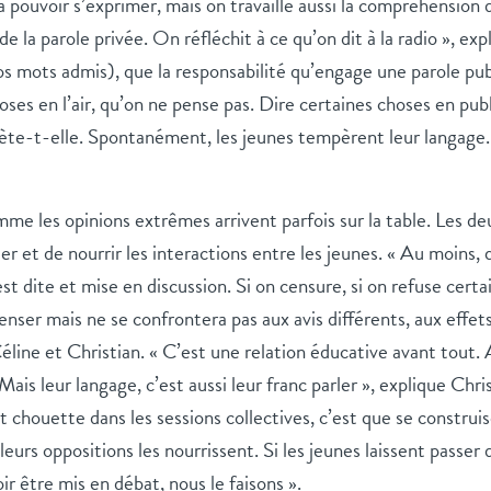
 pouvoir s’exprimer, mais on travaille aussi la compréhension d
de la parole privée. On réfléchit à ce qu’on dit à la radio », ex
os mots admis), que la responsabilité qu’engage une parole publ
oses en l’air, qu’on ne pense pas. Dire certaines choses en pub
ète-t-elle. Spontanément, les jeunes tempèrent leur langage. 
me les opinions extrêmes arrivent parfois sur la table. Les de
er et de nourrir les interactions entre les jeunes. « Au moins,
st dite et mise en discussion. Si on censure, si on refuse certa
enser mais ne se confrontera pas aux avis différents, aux effe
Céline et Christian. « C’est une relation éducative avant tout. A
 Mais leur langage, c’est aussi leur franc parler », explique Chri
t chouette dans les sessions collectives, c’est que se construis
 leurs oppositions les nourrissent. Si les jeunes laissent passer
r être mis en débat, nous le faisons ».