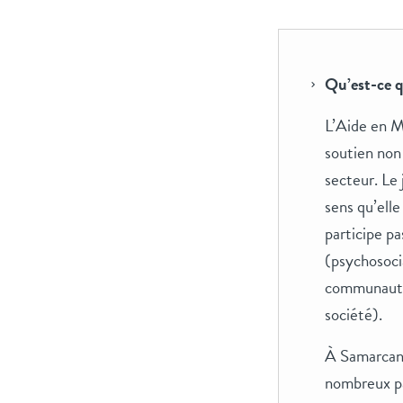
Qu’est-ce 
L’Aide en M
soutien non
secteur. Le
sens qu’elle
participe pa
(psychosocia
communautai
société).
À Samarcand
nombreux pa