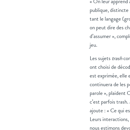
« On leur apprend à
publique, distincte 
tant le langage (gr
on peut dire des ch
d’assumer », compl
jeu.
Les sujets
trash
com
ont choisi de décod
est exprimée, elle e
continuera de les p
parole », plaident 
c’est parfois trash.
ajoute : « Ce qui es
Leurs interactions,
nous estimons devoi