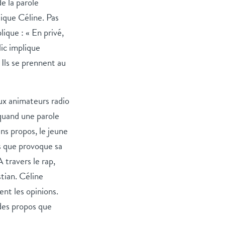
e la parole
plique Céline. Pas
ique : « En privé,
lic implique
Ils se prennent au
ux animateurs radio
 quand une parole
ins propos, le jeune
ts que provoque sa
 travers le rap,
stian. Céline
ent les opinions.
 des propos que