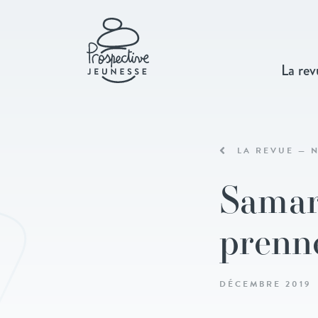
La rev
LA REVUE — N
Samarc
prenne
DÉCEMBRE 2019