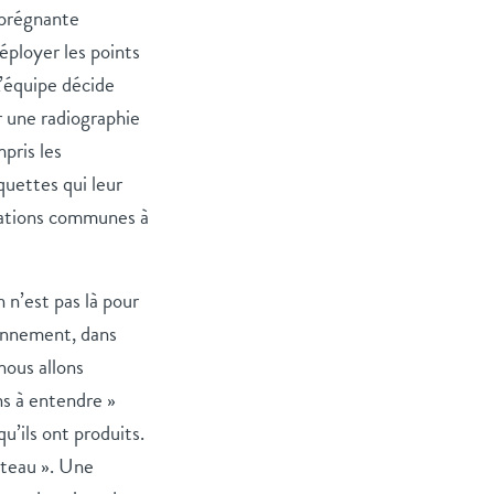
s prégnante
éployer les points
L’équipe décide
r une radiographie
pris les
quettes qui leur
rations communes à
 n’est pas là pour
ronnement, dans
 nous allons
ns à entendre »
u’ils ont produits.
ateau ». Une