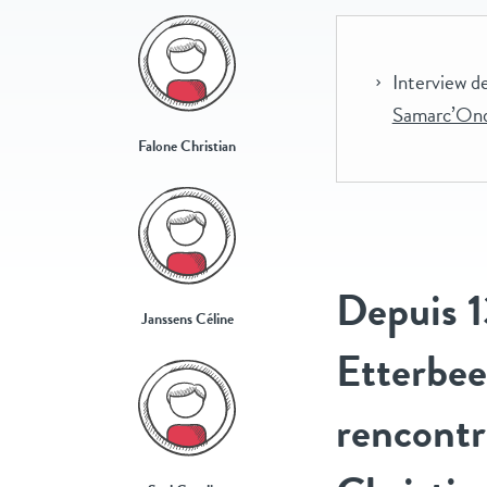
Interview d
Samarc’On
Falone Christian
Depuis 1
Janssens Céline
Etterbee
rencontre