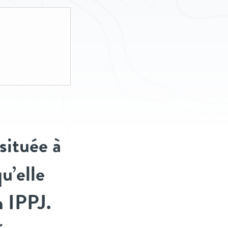
t
située à
u’elle
n IPPJ.