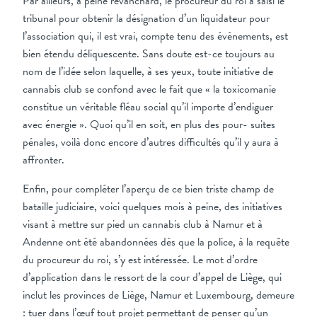
Par ailleurs, à peine revanchard, le procureur du roi a saisi le
tribunal pour obtenir la désignation d’un liquidateur pour
l’association qui, il est vrai, compte tenu des évènements, est
bien étendu déliquescente. Sans doute est-ce toujours au
nom de l’idée selon laquelle, à ses yeux, toute initiative de
cannabis club se confond avec le fait que « la toxicomanie
constitue un véritable fléau social qu’il importe d’endiguer
avec énergie ». Quoi qu’il en soit, en plus des pour- suites
pénales, voilà donc encore d’autres difficultés qu’il y aura à
affronter.
Enfin, pour compléter l’aperçu de ce bien triste champ de
bataille judiciaire, voici quelques mois à peine, des initiatives
visant à mettre sur pied un cannabis club à Namur et à
Andenne ont été abandonnées dès que la police, à la requête
du procureur du roi, s’y est intéressée. Le mot d’ordre
d’application dans le ressort de la cour d’appel de Liège, qui
inclut les provinces de Liège, Namur et Luxembourg, demeure
: tuer dans l’œuf tout projet permettant de penser qu’un