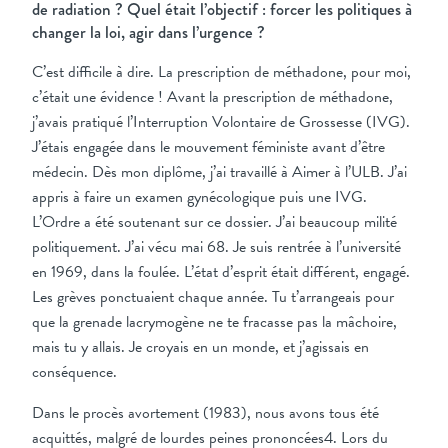
de radiation ? Quel était l’objectif : forcer les politiques à
changer la loi, agir dans l’urgence ?
C’est difficile à dire. La prescription de méthadone, pour moi,
c’était une évidence ! Avant la prescription de méthadone,
j’avais pratiqué l’Interruption Volontaire de Grossesse (IVG).
J’étais engagée dans le mouvement féministe avant d’être
médecin. Dès mon diplôme, j’ai travaillé à Aimer à l’ULB. J’ai
appris à faire un examen gynécologique puis une IVG.
L’Ordre a été soutenant sur ce dossier. J’ai beaucoup milité
politiquement. J’ai vécu mai 68. Je suis rentrée à l’université
en 1969, dans la foulée. L’état d’esprit était différent, engagé.
Les grèves ponctuaient chaque année. Tu t’arrangeais pour
que la grenade lacrymogène ne te fracasse pas la mâchoire,
mais tu y allais. Je croyais en un monde, et j’agissais en
conséquence.
Dans le procès avortement (1983), nous avons tous été
acquittés, malgré de lourdes peines prononcées4. Lors du