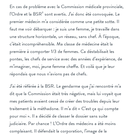
En cas de problème avec la Commission médicale provinciale,
l’Ordre et la BSR² sont avertis. J’ai donc été convoquée. Le
premier médecin m’a considérée comme une petite sotte. Il
faut me voir débarquer : je suis une femme, je travaille dans
une structure horizontale, un réseau, sans chef. À l’époque,
c’était incompréhensible. Ma classe de médecine était la
première à comporter 1/3 de femmes. Ca déstabilisait les
pontes, les chefs de service avec des années d’expérience, de
m’imaginer, moi, jeune femme cheffe. Et voilà que je leur
répondais que nous n’avions pas de chefs.
J’ai été référée à la BSR. Le gendarme que j’ai rencontré m’a
dit que la Commission était très négative, mais lui voyait que
mes patients avaient cessé de créer des troubles depuis leur
traitement à la méthadone. Il m’a dit « C’est ça qui compte
pour moi ». Il a décidé de classer le dossier sans suite
judiciaire. Par chance ! L’Ordre des médecins a été moins
complaisant. Il défendait la corporation, l’image de la