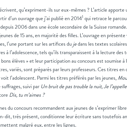
écrivent, qu’expriment-ils sur eux-mêmes ? L’article apporte u
1
rtir d’un ouvrage que j’ai publié en 2014
qui retrace le parcou
é depuis 2006 dans une école secondaire de la Suisse romande.
jeunes de 15 ans, en majorité des filles. L’ouvrage en présente 
s, l’une portant sur les artifices du
je
dans les textes scolaires,
 à l’adolescence, tels qu’ils transparaissent à la lecture des t
 bons élèves » et leur participation au concours est soumise à l
tres, variés, sont préparés par leurs professeurs. Ces titres e
il voit l’adolescent. Parmi les titres préférés par les jeunes,
Mour
 suffrages, suivi par
Un
bruit de pas trouble la nuit
,
Je l’appelle
ncore
Dis, tu m’aimes ?
nes du concours recommandent aux jeunes de s’exprimer libre
-dit, très présent, conditionne leur écriture sans toutefois ann
mettent malgré eux, entre les lignes.