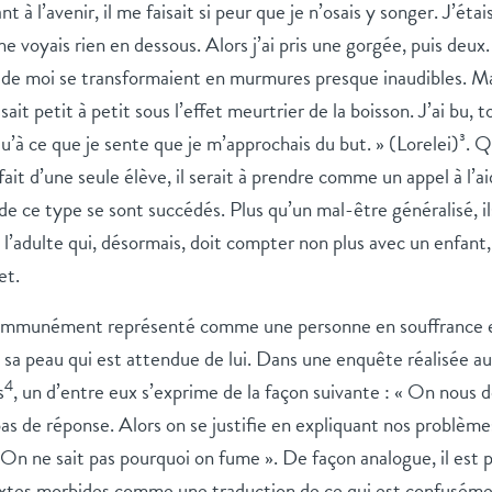
t à l’avenir, il me faisait si peur que je n’osais y songer. J’étai
ne voyais rien en dessous. Alors j’ai pris une gorgée, puis deux.
de moi se transformaient en murmures presque inaudibles. Ma
sait petit à petit sous l’effet meurtrier de la boisson. J’ai bu, t
’à ce que je sente que je m’approchais du but. » (Lorelei)³. Q
e fait d’une seule élève, il serait à prendre comme un appel à l’ai
s de ce type se sont succédés. Plus qu’un mal-être généralisé, 
 l’adulte qui, désormais, doit compter non plus avec un enfant
et.
communément représenté comme une personne en souffrance et
 sa peau qui est attendue de lui. Dans une enquête réalisée a
4
s
, un d’entre eux s’exprime de la façon suivante : « On nous
as de réponse. Alors on se justifie en expliquant nos problèmes, 
. On ne sait pas pourquoi on fume ». De façon analogue, il est 
extes morbides comme une traduction de ce qui est confusémen