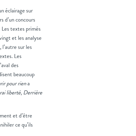
n éclairage sur
rs d’un concours
 Les textes primés
vingt et les analyse
 l’autre sur les
extes. Les
’aval des
n disent beaucoup
ir pour
rien
a
rai liberté
,
Derrière
ment et d’être
ihiler ce qu’ils