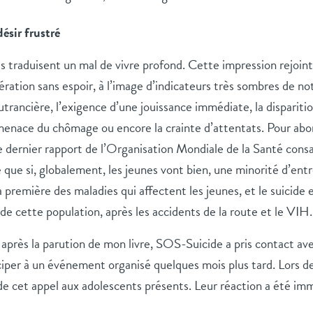
ésir frustré
ts traduisent un mal de vivre profond. Cette impression rejoint 
ration sans espoir, à l’image d’indicateurs très sombres de n
rancière, l’exigence d’une jouissance immédiate, la dispariti
 menace du chômage ou encore la crainte d’attentats. Pour ab
le dernier rapport de l’Organisation Mondiale de la Santé consa
 que si, globalement, les jeunes vont bien, une minorité d’entr
a première des maladies qui affectent les jeunes, et le suicide e
de cette population, après les accidents de la route et le VIH.
 après la parution de mon livre, SOS-Suicide a pris contact a
iper à un événement organisé quelques mois plus tard. Lors de 
t de cet appel aux adolescents présents. Leur réaction a été imm