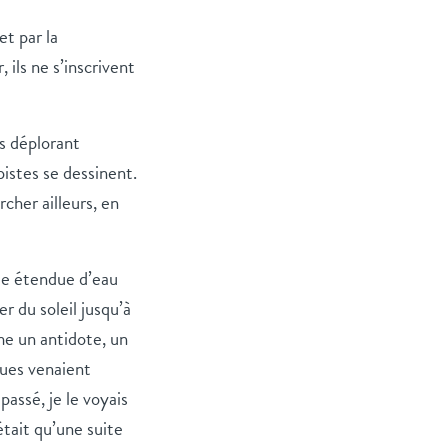
et par la
ils ne s’inscrivent
ns déplorant
istes se dessinent.
cher ailleurs, en
te étendue d’eau
r du soleil jusqu’à
me un antidote, un
gues venaient
passé, je le voyais
tait qu’une suite