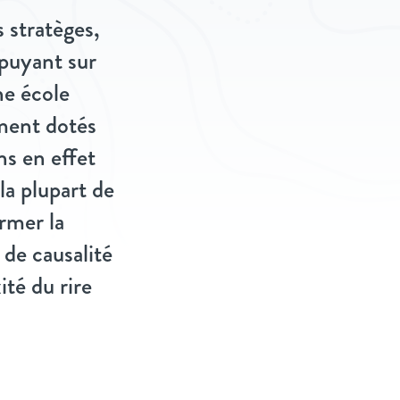
 stratèges,
ppuyant sur
ne école
ement dotés
s en effet
la plupart de
irmer la
 de causalité
ité du rire