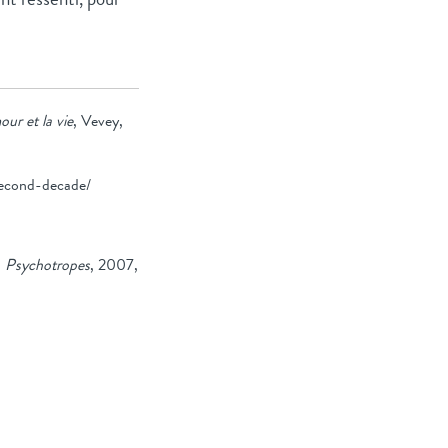
ur et la vie
, Vevey,
second-decade/
n
Psychotropes
, 2007,