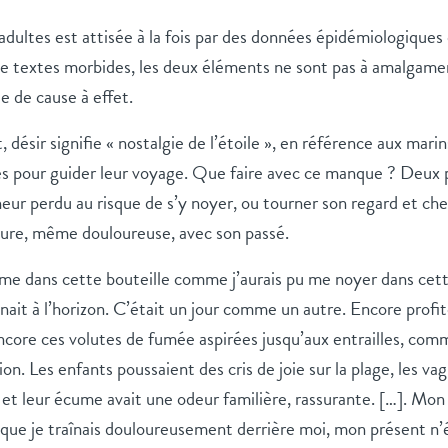
 adultes est attisée à la fois par des données épidémiologiques 
e textes morbides, les deux éléments ne sont pas à amalgamer, 
e de cause à effet.
ésir signifie « nostalgie de l’étoile », en référence aux mari
es pour guider leur voyage. Que faire avec ce manque ? Deux p
ur perdu au risque de s’y noyer, ou tourner son regard et cher
ure, même douloureuse, avec son passé.
âme dans cette bouteille comme j’aurais pu me noyer dans cet
inait à l’horizon. C’était un jour comme un autre. Encore profite
encore ces volutes de fumée aspirées jusqu’aux entrailles, com
n. Les enfants poussaient des cris de joie sur la plage, les va
e et leur écume avait une odeur familière, rassurante. […]. Mon 
ue je traînais douloureusement derrière moi, mon présent n’é