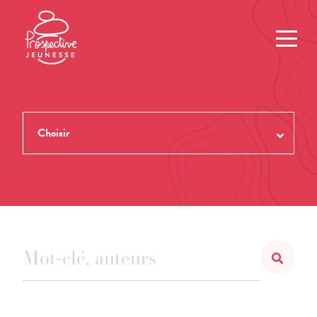
Choisir
TOUTES LES REVUES
THÈMES
NUMÉROS
AUTEUR.ES