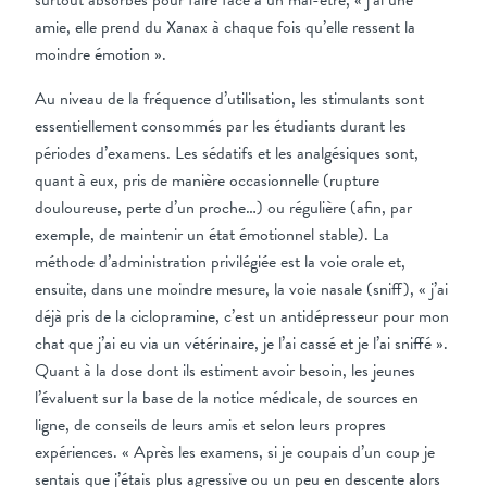
surtout absorbés pour faire face à un mal-être, « j’ai une
amie, elle prend du Xanax à chaque fois qu’elle ressent la
moindre émotion ».
Au niveau de la fréquence d’utilisation, les stimulants sont
essentiellement consommés par les étudiants durant les
périodes d’examens. Les sédatifs et les analgésiques sont,
quant à eux, pris de manière occasionnelle (rupture
douloureuse, perte d’un proche…) ou régulière (afin, par
exemple, de maintenir un état émotionnel stable). La
méthode d’administration privilégiée est la voie orale et,
ensuite, dans une moindre mesure, la voie nasale (sniff), « j’ai
déjà pris de la ciclopramine, c’est un antidépresseur pour mon
chat que j’ai eu via un vétérinaire, je l’ai cassé et je l’ai sniffé ».
Quant à la dose dont ils estiment avoir besoin, les jeunes
l’évaluent sur la base de la notice médicale, de sources en
ligne, de conseils de leurs amis et selon leurs propres
expériences. « Après les examens, si je coupais d’un coup je
sentais que j’étais plus agressive ou un peu en descente alors