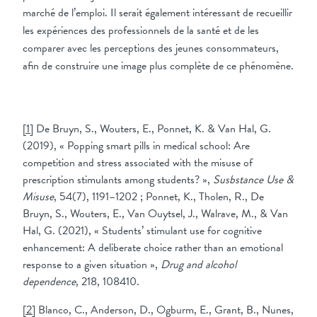
marché de l’emploi. Il serait également intéressant de recueillir
les expériences des professionnels de la santé et de les
comparer avec les perceptions des jeunes consommateurs,
afin de construire une image plus complète de ce phénomène.
[1]
De Bruyn, S., Wouters, E., Ponnet, K. & Van Hal, G.
(2019), « Popping smart pills in medical school: Are
competition and stress associated with the misuse of
prescription stimulants among students? »,
Susbstance Use &
Misuse
, 54(7), 1191–1202 ; Ponnet, K., Tholen, R., De
Bruyn, S., Wouters, E., Van Ouytsel, J., Walrave, M., & Van
Hal, G. (2021), « Students’ stimulant use for cognitive
enhancement: A deliberate choice rather than an emotional
response to a given situation »,
Drug and alcohol
dependence
, 218, 108410.
[2]
Blanco, C., Anderson, D., Ogburm, E., Grant, B., Nunes,