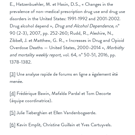
E., Hatzenbuehler, M. et Hasin, D.S., « Changes in the
prevalence of non-medical prescription drug use and drug use
disorders in the United States: 1991-1992 and 2001-2002.
Drug alcohol depend »,
Drug and Alcohol Dependence
, n°
90 (2-3), 2007, pp. 252-260; Rudd, R., Aleshire, N.,
Zibbell, J. et Matthew, G. R., « Increases in Drug and Opioid
Overdose Deaths — United States, 2000–2014 »,
Morbidty
and mortality weekly report,
vol. 64, n° 50-51, 2016, pp.
1378-1382.
[3]
Une analyse rapide de forums en ligne a également été
menée.
[4]
Frédérique Bawin, Mafalda Pardal et Tom Decorte
(équipe coordinatrice).
[5]
Julie Tieberghien et Ellen Vandenbogaerde.
[6]
Kevin Emplit, Christine Guillain et Yves Cartuyvels.