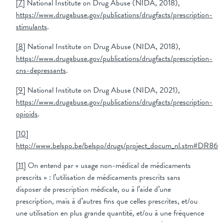
[7]
National Institute on Drug Abuse (NIDA, 2018),
https://www.drugabuse.gov/publications/drugfacts/prescription-
stimulants
.
[8]
National Institute on Drug Abuse (NIDA, 2018),
https://www.drugabuse.gov/publications/drugfacts/prescription-
cns-depressants
.
[9]
National Institute on Drug Abuse (NIDA, 2021),
https://www.drugabuse.gov/publications/drugfacts/prescription-
opioids
.
[10]
http://www.belspo.be/belspo/drugs/project_docum_nl.stm#DR86
[11]
On entend par « usage non-médical de médicaments
prescrits » : l’utilisation de médicaments prescrits sans
disposer de prescription médicale, ou à l’aide d’une
prescription, mais à d’autres fins que celles prescrites, et/ou
une utilisation en plus grande quantité, et/ou à une fréquence