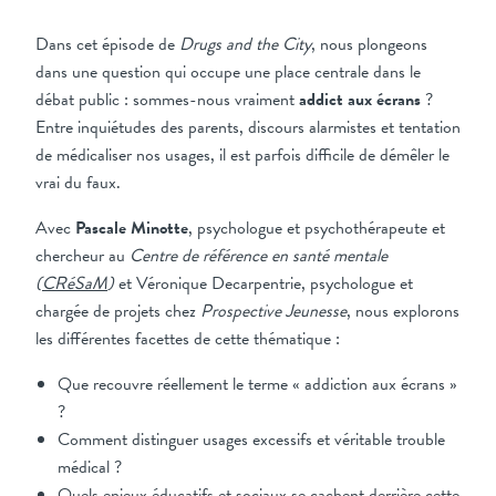
Dans cet épisode de
Drugs and the City
, nous plongeons
dans une question qui occupe une place centrale dans le
débat public : sommes-nous vraiment
addict aux écrans
?
Entre inquiétudes des parents, discours alarmistes et tentation
de médicaliser nos usages, il est parfois difficile de démêler le
vrai du faux.
Avec
Pascale Minotte
, psychologue et psychothérapeute et
chercheur au
Centre de référence en santé mentale
(
CRéSaM
)
et Véronique Decarpentrie, psychologue et
chargée de projets chez
Prospective Jeunesse
, nous explorons
les différentes facettes de cette thématique :
Que recouvre réellement le terme « addiction aux écrans »
?
Comment distinguer usages excessifs et véritable trouble
médical ?
Quels enjeux éducatifs et sociaux se cachent derrière cette