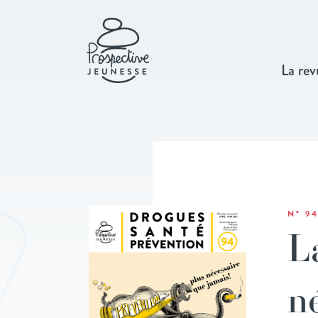
La rev
N° 9
L
n