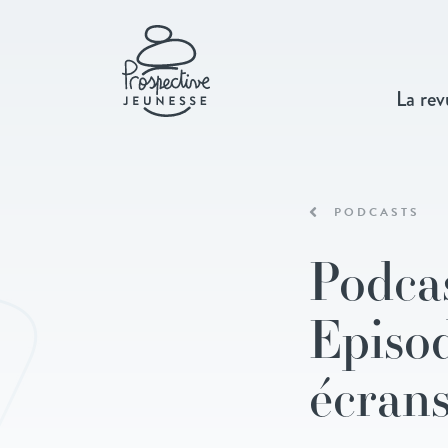
La rev
PODCASTS
Podcas
Episod
écrans