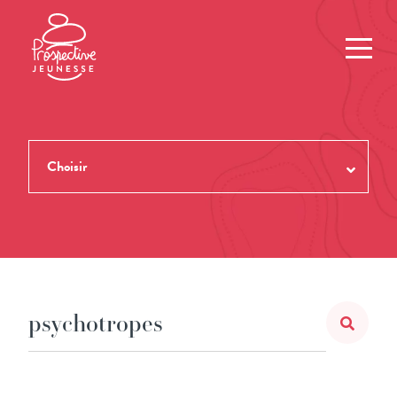
Choisir
TOUTES LES REVUES
THÈMES
NUMÉROS
AUTEUR.ES