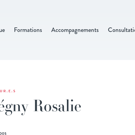
ue
Formations
Accompagnements
Consultati
UR.E.S
égny Rosalie
pos