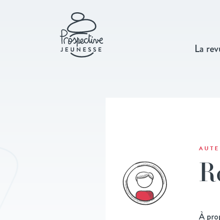
La rev
AUTE
R
À pro