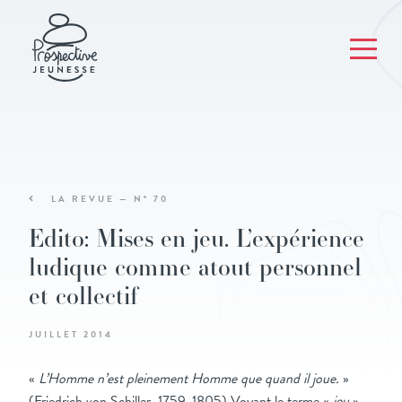
LA REVUE — N° 70
Edito: Mises en jeu. L’expérience
ludique comme atout personnel
et collectif
JUILLET 2014
«
L’Homme n’est pleinement Homme que quand il joue.
»
(Friedrich von Schiller, 1759-1805) Voyant le terme «
jeu
»