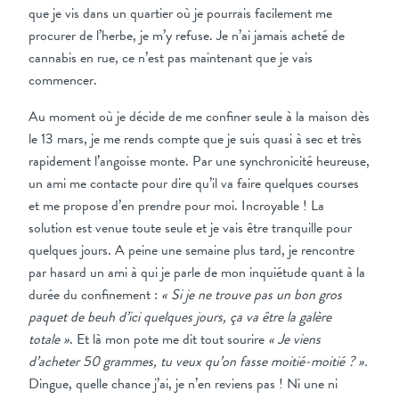
que je vis dans un quartier où je pourrais facilement me
procurer de l’herbe, je m’y refuse. Je n’ai jamais acheté de
cannabis en rue, ce n’est pas maintenant que je vais
commencer.
Au moment où je décide de me confiner seule à la maison dès
le 13 mars, je me rends compte que je suis quasi à sec et très
rapidement l’angoisse monte. Par une synchronicité heureuse,
un ami me contacte pour dire qu’il va faire quelques courses
et me propose d’en prendre pour moi. Incroyable ! La
solution est venue toute seule et je vais être tranquille pour
quelques jours. A peine une semaine plus tard, je rencontre
par hasard un ami à qui je parle de mon inquiétude quant à la
durée du confinement :
« Si je ne trouve pas un bon gros
paquet de beuh d’ici quelques jours, ça va être la galère
totale »
. Et là mon pote me dit tout sourire
« Je viens
d’acheter 50 grammes, tu veux qu’on fasse moitié-moitié ? ».
Dingue, quelle chance j’ai, je n’en reviens pas ! Ni une ni