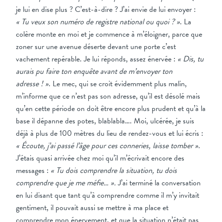
je lui en dise plus ? C’est-à-dire ? J’ai envie de lui envoyer :
« Tu veux son numéro de registre national ou quoi ? »
. La
colère monte en moi et je commence à m’éloigner, parce que
zoner sur une avenue déserte devant une porte c’est
vachement repérable. Je lui réponds, assez énervée :
« Dis, tu
aurais pu faire ton enquête avant de m’envoyer ton
adresse ! »
. Le mec, qui se croit évidemment plus malin,
m’informe que ce n’est pas son adresse, qu’il est désolé mais
qu’en cette période on doit être encore plus prudent et qu’à la
base il dépanne des potes, blablabla…. Moi, ulcérée, je suis
déjà à plus de 100 mètres du lieu de rendez-vous et lui écris :
« Écoute, j’ai passé l’âge pour ces conneries, laisse tomber »
.
J’étais quasi arrivée chez moi qu’il m’écrivait encore des
messages :
« Tu dois comprendre la situation, tu dois
comprendre que je me méfie… ».
J’ai terminé la conversation
en lui disant que tant qu’à comprendre comme il m’y invitait
gentiment, il pouvait aussi se mettre à ma place et
comprendre mon énervement, et que la situation n’était pas