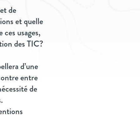
et de
ions et quelle
e ces usages,
ation des TIC?
ellera d’une
contre entre
nécessité de
.
tentions