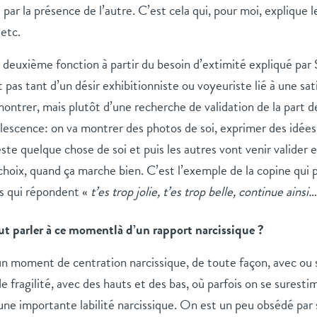
é par la présence de l’autre. C’est cela qui, pour moi, expliqu
etc.
a deuxième fonction à partir du besoin d’extimité expliqué par 
git pas tant d’un désir exhibitionniste ou voyeuriste lié à une sa
 montrer, mais plutôt d’une recherche de validation de la part d
olescence: on va montrer des photos de soi, exprimer des idées
te quelque chose de soi et puis les autres vont venir valider e
choix, quand ça marche bien. C’est l’exemple de la copine qui
es qui répondent «
t’es trop jolie, t’es trop belle, continue ainsi…
ut parler à ce momentlà d’un rapport narcissique ?
un moment de centration narcissique, de toute façon, avec ou 
fragilité, avec des hauts et des bas, où parfois on se surestim
ne importante labilité narcissique. On est un peu obsédé par so