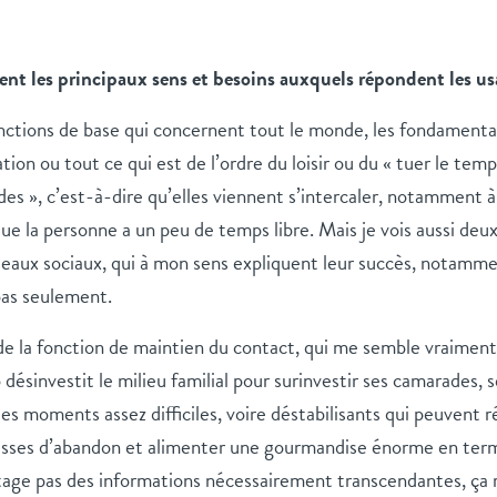
nt les principaux sens et besoins auxquels répondent les us
 fonctions de base qui concernent tout le monde, les fondamen
ion ou tout ce qui est de l’ordre du loisir ou du « tuer le temps
ides », c’est-à-dire qu’elles viennent s’intercaler, notamment à
e la personne a un peu de temps libre. Mais je vois aussi deu
seaux sociaux, qui à mon sens expliquent leur succès, notamme
pas seulement.
t de la fonction de maintien du contact, qui me semble vraiment
 désinvestit le milieu familial pour surinvestir ses camarades, s
 des moments assez difficiles, voire déstabilisants qui peuvent r
oisses d’abandon et alimenter une gourmandise énorme en ter
age pas des informations nécessairement transcendantes, ça 