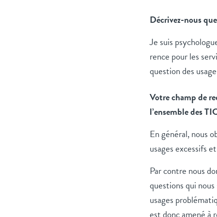
Décrivez-nous quel
Je suis psychologu
rence pour les serv
question des usages
Votre champ de rec
l’ensemble des TI
En général, nous o
usages excessifs et
Par contre nous do
questions qui nous 
usages problématiq
est donc amené à ré