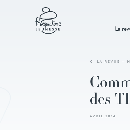
La rev
LA REVUE — N
Comme
des T
AVRIL 2014