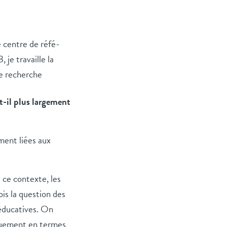
 centre de réfé-
je travaille la
de recherche
t-il plus largement
ment liées aux
 ce contexte, les
ois la question des
éducatives. On
niquement en termes