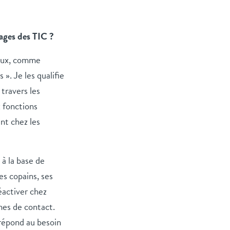
ages des TIC ?
taux, comme
 ». Je les qualifie
 travers les
x fonctions
nt chez les
 à la base de
es copains, ses
éactiver chez
mes de contact.
répond au besoin