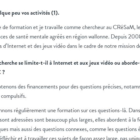
que peu vos activités (1).
e de formation et je travaille comme chercheur au CRéSaM, le
ices de santé mentale agréés en région wallonne. Depuis 2008, 
 d’Internet et des jeux vidéo dans le cadre de notre mission 
herche se limite-t-il à Internet et aux jeux vidéo ou aborde-
C ?
btenons des financements pour des questions précises, notam
 compulsifs.
nnons régulièrement une formation sur ces questions-là. Dans
sont adressées sont beaucoup plus larges, elles abordent à la f
ues mais aussi des questions connexes, comme les questions 
fléchir et à travailler ces sujets de façon assez large, pas u