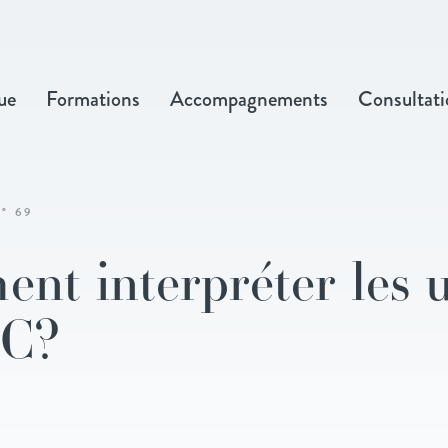
ue
Formations
Accompagnements
Consultati
° 69
nt interpréter les 
IC?