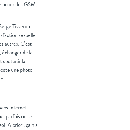
e le boom des GSM,
Serge Tisseron.
tisfaction sexuelle
es autres. C’est
, échanger de la
t soutenir la
 poste une photo
».
sans Internet.
e, parfois on se
i. À priori, ça n’a