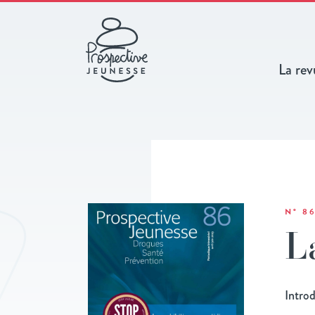
La rev
N° 8
L
Intro