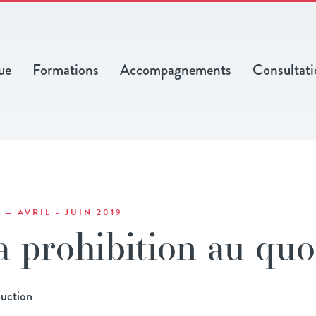
ue
Formations
Accompagnements
Consultati
6 — AVRIL - JUIN 2019
a prohibition au quo
duction