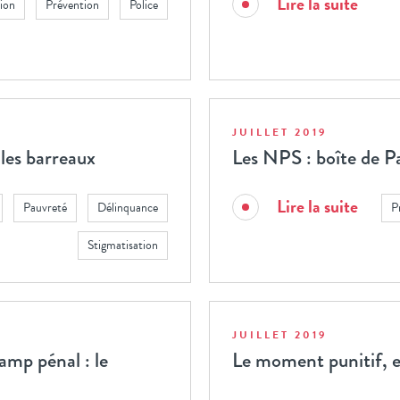
Lire la suite
tion
Prévention
Police
JUILLET 2019
 les barreaux
Les NPS : boîte de Pa
Lire la suite
Pauvreté
Délinquance
P
Stigmatisation
JUILLET 2019
amp pénal : le
Le moment punitif, en