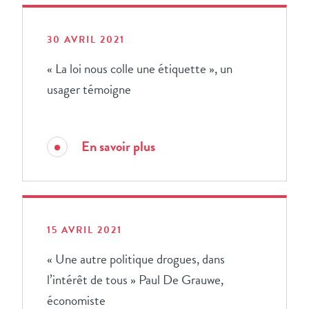
Tout
(26)
30 AVRIL 2021
Drugs and the City
(6)
« La loi nous colle une étiquette », un
Webinaires
(2)
usager témoigne
#Stop1921
(7)
En savoir plus
Covid 19
(2)
Paroles de jeunes
(6)
15 AVRIL 2021
Drogues, Santé, Prévention
(5)
« Une autre politique drogues, dans
l’intérêt de tous » Paul De Grauwe,
économiste