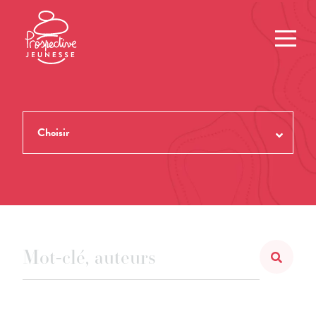
Choisir
TOUTES LES REVUES
THÈMES
NUMÉROS
AUTEUR.ES