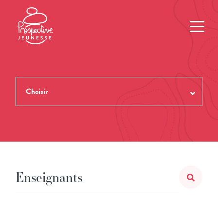
Choisir
TOUTES LES REVUES
THÈMES
NUMÉROS
AUTEUR.ES