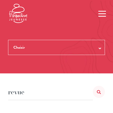
Choisir
TOUTES LES REVUES
THÈMES
NUMÉROS
AUTEUR.ES