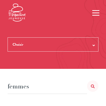
Choisir
TOUTES LES REVUES
THÈMES
NUMÉROS
AUTEUR.ES