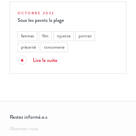
OCTOBRE 2022
Sous les pavots la plage
femmes
film
injustice
portrait
précarité
toxicomanie
Lire la suite
Restez informé.e.s
Abonnez-vous