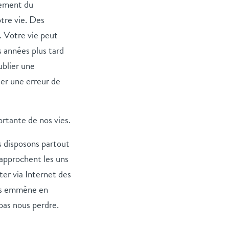
nement du
tre vie. Des
. Votre vie peut
s années plus tard
ublier une
ser une erreur de
rtante de nos vies.
s disposons partout
rapprochent les uns
r via Internet des
ous emmène en
pas nous perdre.