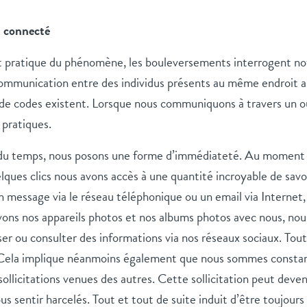
 connecté
t pratique du phénomène, les bouleversements interrogent no
ommunication entre des individus présents au même endroi
de codes existent. Lorsque nous communiquons à travers un ou
 pratiques.
 du temps, nous posons une forme d’immédiateté. Au moment 
lques clics nous avons accès à une quantité incroyable de savo
 message via le réseau téléphonique ou un email via Internet
vons nos appareils photos et nos albums photos avec nous, no
ser ou consulter des informations via nos réseaux sociaux. Tout
Cela implique néanmoins également que nous sommes consta
ollicitations venues des autres. Cette sollicitation peut deveni
s sentir harcelés. Tout et tout de suite induit d’être toujours 