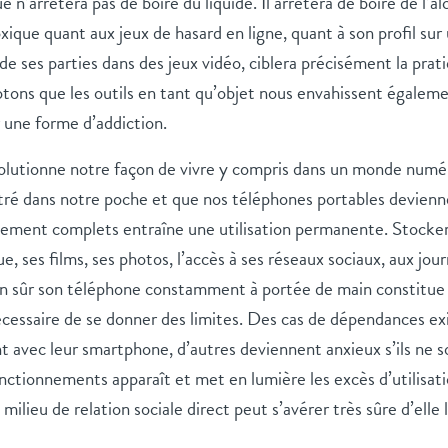
e n’arrêtera pas de boire du liquide. Il arrêtera de boire de l’
ique quant aux jeux de hasard en ligne, quant à son profil sur 
 de ses parties dans des jeux vidéo, ciblera précisément la prati
ons que les outils en tant qu’objet nous envahissent égalem
 une forme d’addiction.
lutionne notre façon de vivre y compris dans un monde numér
ntré dans notre poche et que nos téléphones portables devienn
vement complets entraîne une utilisation permanente. Stocker
e, ses films, ses photos, l’accès à ses réseaux sociaux, aux jou
en sûr son téléphone constamment à portée de main constitue
nécessaire de se donner des limites. Des cas de dépendances ex
t avec leur smartphone, d’autres deviennent anxieux s’ils ne 
nctionnements apparaît et met en lumière les excès d’utilisa
milieu de relation sociale direct peut s’avérer très sûre d’elle 