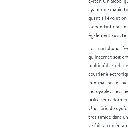
éviter. Un alcooliqu
ayant une manie tox
quant à l’évolution
Cependant nous not
également susciter
Le smartphone révo
qu’Internet soit e
multimédias relati
courrier électroniqu
informations et bi
incroyable. Il est 
utilisateurs dormen
Une série de dysfo
très timide dans un 
se fait via un écran.