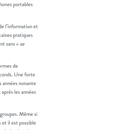
phones portables
e l’information et
taines pratiques
nt sans «
se
termes de
econds. Une forte
es années nonante
 après les années
s groupes. Même si
 et il est possible