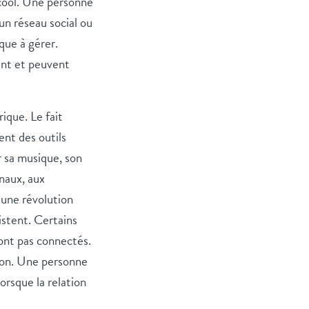
alcool. Une personne
un réseau social ou
que à gérer.
ent et peuvent
ique. Le fait
ent des outils
 sa musique, son
rnaux, aux
 une révolution
istent. Certains
sont pas connectés.
tion. Une personne
lorsque la relation