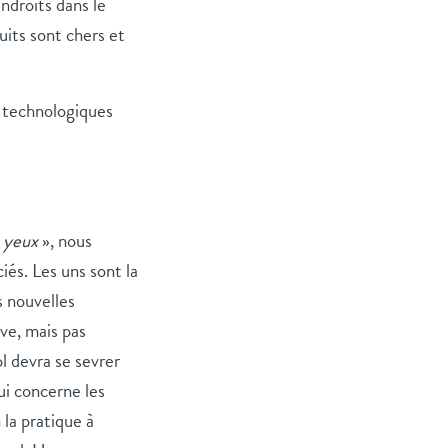
endroits dans le
its sont chers et
s technologiques
s yeux
», nous
iés. Les uns sont la
s nouvelles
ve, mais pas
 devra se sevrer
ui concerne les
 la pratique à