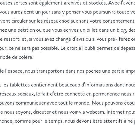
 toutes sortes sont également archivés et stockés. Avec l’avè
ous aurez écrit un jour sans y penser vous poursuivra toute vo
vent circuler sur les réseaux sociaux sans votre consentement
ignez une pétition ou que vous écrivez un billet dans un blog, de
e ressorti et, si vous avez changé d’avis ou si vous pré- férez o
jour, ce ne sera pas possible. Le droit à l’oubli permet de dépas
riode de colère.
e l’espace, nous transportons dans nos poches une partie impo
 les tablettes contiennent beaucoup d’informations dont nou
 réseaux sociaux, le fait d’être connecté en permanence nous 
ouvons communiquer avec tout le monde. Nous pouvons écoute
que nous soyons, discuter et nous voir via webcam. Internet n
onde, comme pour le temps, nous devons être attentifs à ne 