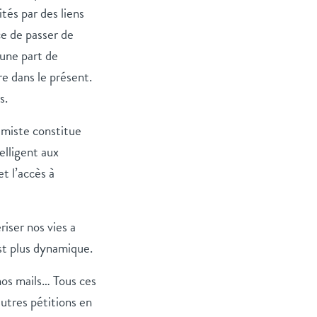
és par des liens
ce de passer de
une part de
e dans le présent.
s.
émiste constitue
elligent aux
t l’accès à
riser nos vies a
st plus dynamique.
nos mails… Tous ces
autres pétitions en