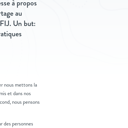
esse à propos
rtage au
 FIJ. Un but:
ratiques
er nous mettons la
amis et dans nos
second, nous pensons
r des personnes