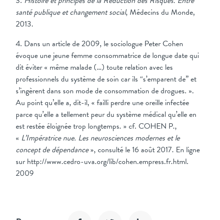
3.
Histoire et principes de la Réduction des Risques. Entre
santé publique et changement social
, Médecins du Monde,
2013.
4. Dans un article de 2009, le sociologue Peter Cohen
évoque une jeune femme consommatrice de longue date qui
dit éviter « même malade (…) toute relation avec les
professionnels du système de soin car ils “s’emparent de” et
s’ingèrent dans son mode de consommation de drogues. ».
Au point qu’elle a, dit-il, « failli perdre une oreille infectée
parce qu’elle a tellement peur du système médical qu’elle en
est restée éloignée trop longtemps. » cf. COHEN P.,
«
L’Impératrice nue. Les neurosciences modernes et le
concept de dépendance
», consulté le 16 août 2017. En ligne
sur http://www.cedro-uva.org/lib/cohen.empress.fr.html.
2009