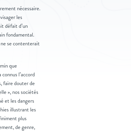
ièrement nécessaire.
visager les
it défait d’un
ain fondamental.
 ne se contenterait
emin que
a connus l’accord
s, faire douter de
lle », nos sociétés
hé et les dangers
ies illustrant les
finiment plus
tement, de genre,