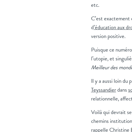
etc.
C’est exactement 
d
’éducation aux dr
version positive.
Puisque ce numéro s
l’utopie, et singul
Meilleur des mond
Il y a aussi loin du
Teyssandier
dans
s
relationnelle, affec
Voilà qui devrait s
chemins institution
rappelle
Christine 