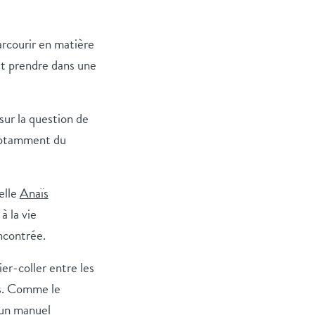
rcourir en matière
it prendre dans une
sur la question de
 notamment du
pelle
Anaïs
à la vie
encontrée.
ier-coller entre les
es. Comme le
 un manuel