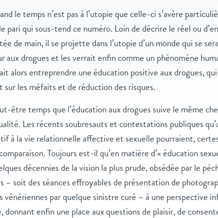
nd le temps n’est pas à l’utopie que celle-ci s’avère particul
 le pari qui sous-tend ce numéro. Loin de décrire le réel ou d’en
e de main, il se projette dans l’utopie d’un monde qui se sera
ur aux drogues et les verrait enfin comme un phénomène hum
it alors entreprendre une éducation positive aux drogues, qui
 sur les méfaits et de réduction des risques.
 peut-être temps que l’éducation aux drogues suive le même ch
xualité. Les récents soubresauts et contestations publiques qu’
if à la vie relationnelle affective et sexuelle pourraient, certe
 comparaison. Toujours est-il qu’en matière d’« éducation sexue
lques décennies de la vision la plus prude, obsédée par le péc
s – soit des séances effroyables de présentation de photograph
 vénériennes par quelque sinistre curé – à une perspective in
, donnant enfin une place aux questions de plaisir, de consen