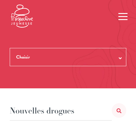
Choisir
TOUTES LES REVUES
THÈMES
NUMÉROS
AUTEUR.ES