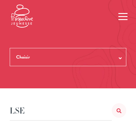
Choisir
TOUTES LES REVUES
THÈMES
NUMÉROS
AUTEUR.ES