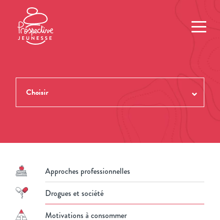
Choisir
TOUTES LES REVUES
THÈMES
NUMÉROS
Approches professionnelles
AUTEUR.ES
Drogues et société
Motivations à consommer