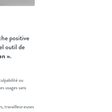
he positive
l outil de
an »
.
culpabilité ou
ces usages sans
, travailleur·euses