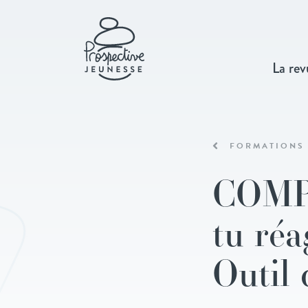
La rev
FORMATIONS
COMPL
tu réa
Outil 