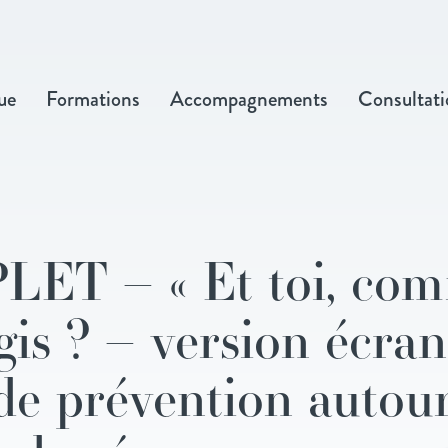
ue
Formations
Accompagnements
Consultati
ET – « Et toi, co
gis ? – version écran
de prévention autou