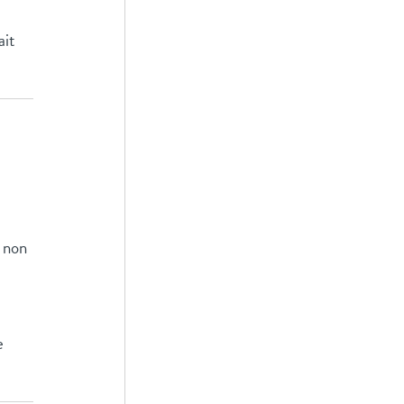
ait
e non
e