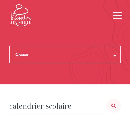
Choisir
TOUTES LES REVUES
THÈMES
NUMÉROS
AUTEUR.ES