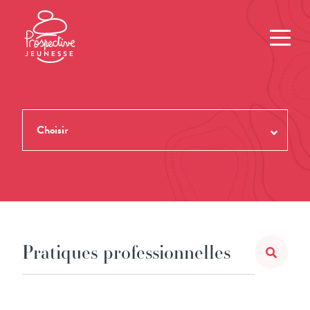
Choisir
TOUTES LES REVUES
THÈMES
NUMÉROS
AUTEUR.ES