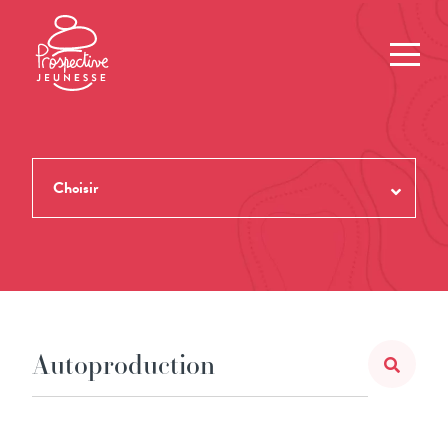
Choisir
TOUTES LES REVUES
THÈMES
NUMÉROS
AUTEUR.ES