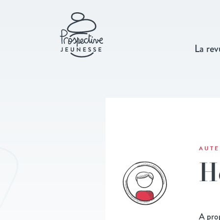
La rev
AUTE
H
A pro