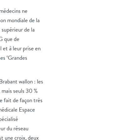
s médecins ne
ion mondiale de la
supérieur de la
MG que de
 et à leur prise en
des ‘Grandes
rabant wallon : les
, mais seuls 30 %
 fait de façon très
 médicale Espace
écialisé
eur du réseau
st une croix, deux