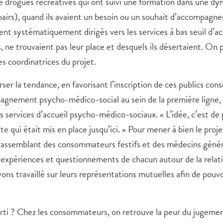
drogues récréatives qui ont suivi une formation dans une d
 pairs), quand ils avaient un besoin ou un souhait d’accompag
ent systématiquement dirigés vers les services à bas seuil d’acc
, ne trouvaient pas leur place et desquels ils désertaient. On p
es coordinatrices du projet.
verser la tendance, en favorisant l’inscription de ces publics c
gnement psycho-médico-social au sein de la première ligne,
s services d’accueil psycho-médico-sociaux. « L’idée, c’est de
e qui était mis en place jusqu’ici. »
Pour mener à bien le proje
 rassemblant des consommateurs festifs et des médecins généra
s, expériences et questionnements de chacun autour de la relati
ns travaillé sur leurs représentations mutuelles afin de pouvoi
rti ? Chez les consommateurs, on retrouve la peur du jugement