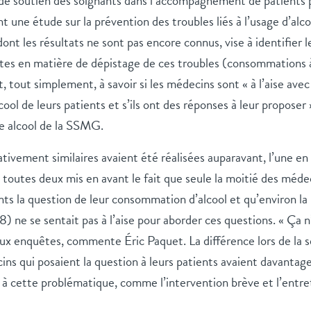
e soutien des soignants dans l’accompagnement de patients 
nt une étude sur la prévention des troubles liés à l’usage d’al
dont les résultats ne sont pas encore connus, vise à identifier l
tes en matière de dépistage de ces troubles (consommations à
 tout simplement, à savoir si les médecins sont « à l’aise avec 
ol de leurs patients et s’ils ont des réponses à leur proposer 
le alcool de la SSMG.
ivement similaires avaient été réalisées auparavant, l’une en
 toutes deux mis en avant le fait que seule la moitié des méde
ents la question de leur consommation d’alcool et qu’environ la
 ne se sentait pas à l’aise pour aborder ces questions. « Ça n
eux enquêtes, commente Éric Paquet. La différence lors de la
ins qui posaient la question à leurs patients avaient davantag
t à cette problématique, comme l’intervention brève et l’entre