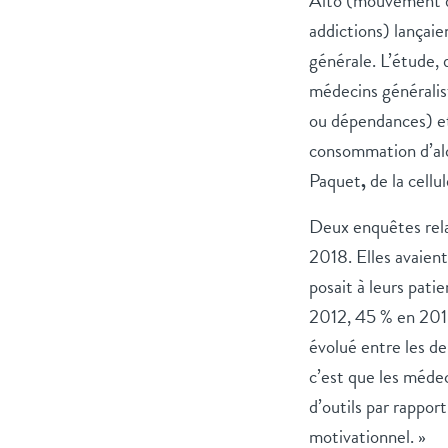
Alto (mouvement d
addictions) lançaie
générale. L’étude, 
médecins généralis
ou dépendances) et,
consommation d’alco
Paquet
,
de la cellu
Deux enquêtes relat
2018. Elles avaient
posait à leurs pati
2012, 45 % en 2018)
évolué entre les d
c’est que les médec
d’outils par rappor
motivationnel. »