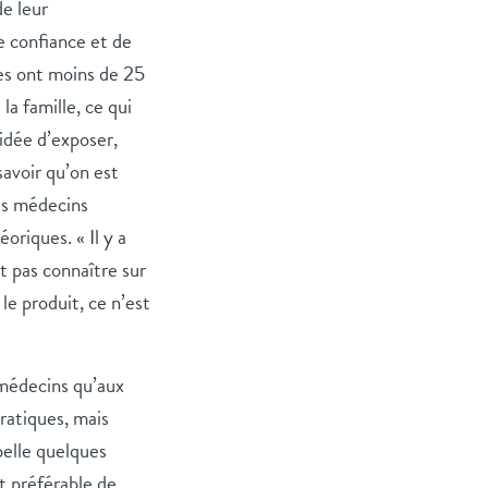
de leur
de confiance et de
nes ont moins de 25
la famille, ce qui
’idée d’exposer,
savoir qu’on est
les médecins
riques. « Il y a
ut pas connaître sur
le produit, ce n’est
 médecins qu’aux
ratiques, mais
pelle quelques
t préférable de