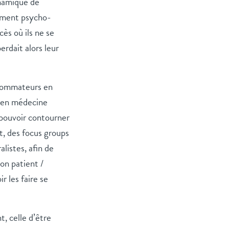
ynamique de
nement psycho-
ès où ils ne se
erdait alors leur
onsommateurs en
 en médecine
 pouvoir contourner
t, des focus groups
listes, afin de
on patient /
r les faire se
, celle d’être