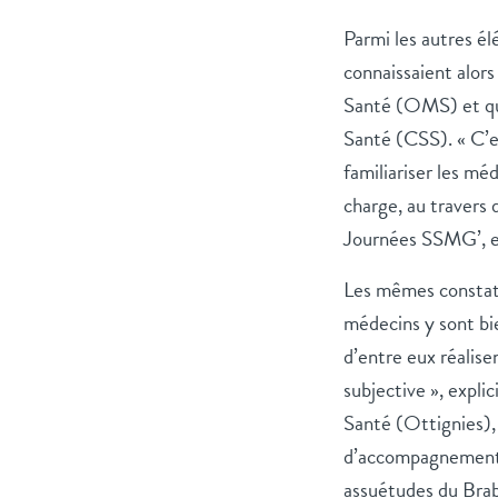
Parmi les autres él
connaissaient alor
Santé (OMS) et que
Santé (CSS). « C’e
familiariser les mé
charge, au travers 
Journées SSMG’, etc
Les mêmes constats
médecins y sont bi
d’entre eux réalise
subjective », expli
Santé (Ottignies), 
d’accompagnement e
assuétudes du Braba