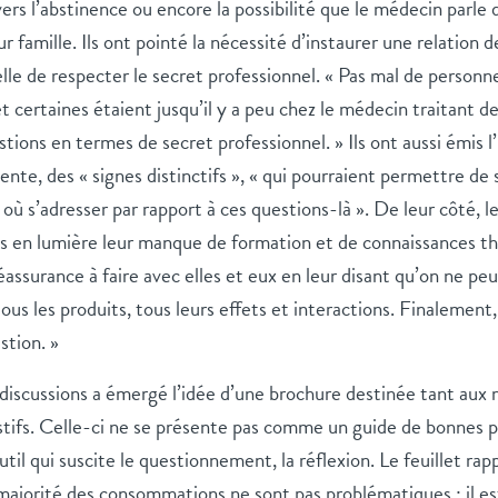
vers l’abstinence ou encore la possibilité que le médecin parle 
 famille. Ils ont pointé la nécessité d’instaurer une relation 
celle de respecter le secret professionnel. « Pas mal de person
t certaines étaient jusqu’il y a peu chez le médecin traitant de 
stions en termes de secret professionnel. »
Ils ont aussi émis l
tente, des « signes distinctifs », « qui pourraient permettre de 
 où s’adresser par rapport à ces questions-là ». De leur côté, 
s en lumière leur manque de formation et de connaissances théo
réassurance à faire avec elles et eux en leur disant qu’on ne pe
ous les produits, tous leurs effets et interactions. Finalement, 
stion. »
discussions a émergé l’idée d’une brochure destinée tant aux
ifs. Celle-ci ne se présente pas comme un guide de bonnes p
il qui suscite le questionnement, la réflexion. Le feuillet rap
majorité des consommations ne sont pas problématiques ; il es