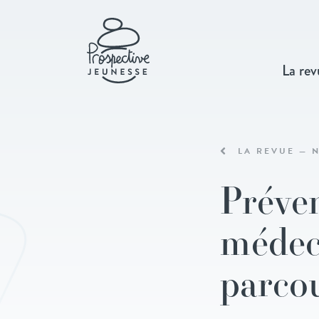
La rev
LA REVUE — N
Préven
médec
parco