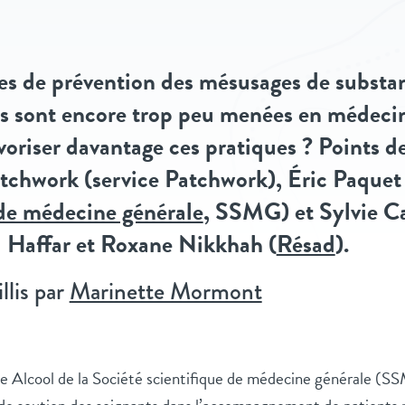
s de prévention des mésusages de substa
s sont encore trop peu menées en médecin
riser davantage ces pratiques ? Points de
atchwork (service Patchwork), Éric Paquet 
 de médecine générale
, SSMG) et Sylvie Ca
 Haffar et Roxane Nikkhah (
Résad
).
llis par
Marinette Mormont
ule Alcool de la Société scientifique de médecine générale (S