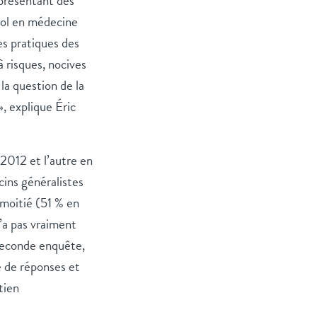
présentant des
cool en médecine
es pratiques des
 risques, nocives
la question de la
», explique Éric
 2012 et l’autre en
cins généralistes
 moitié (51 % en
’a pas vraiment
 seconde enquête,
e de réponses et
tien