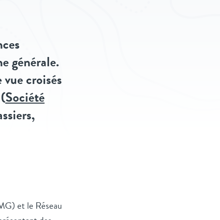
nces
e générale.
 vue croisés
(
Société
ssiers,
SMG) et le Réseau