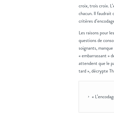
croix, trois croix.
chacun. Il faudrait
critères d’encodage 
Les raisons pour le
questions de cons
soignants, manque 
« embarrassant » d
attendent que le p
tard », décrypte Th
« L’encodage