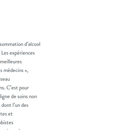
nsommation d’alcool
s. Les expériences
 meilleures
es médecins »,
éseau
ns. C’est pour
ligne de soins non
 dont l’un des
stes et
obistes