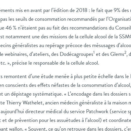
éments mis en avant par l’édition de 2018 : le fait que 9% de
s pas les seuils de consommation recommandés par l’Organisat
 46 % n’étaient pas au fait des recommandations du Conseil 
st notamment une des missions de la cellule alcool de la SS
decins généralistes au repérage précoce des mésusages d’alcool
1
2
de webinaires, d’ateliers, des Dodécagroupes
et des Glems
, 
. », précise le responsable de la cellule alcool.
 remontent d’une étude menée à plus petite échelle dans le B
en conscients des effets néfastes de la consommation d’alcool
nt un dépistage systématique. « L’encodage dans les dossiers se
cite Thierry Wathelet, ancien médecin généraliste à la maison
aujourd’hui directeur médical du service Patchwork (service sp
t de prévention pour les assuétudes à l’alcool) et coordinat
nt wallon. « Souvent, ce qu’on retrouve dans les dossiers, c’e