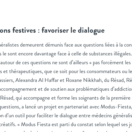
s festives : favoriser le dialogue
néralistes demeurent démunis face aux questions liées à la co
ils le sont encore davantage face à celle de substances illégale
autour de ces questions ne sont d’ailleurs « pas forcément les
es et thérapeutiques, que ce soit pour les consommateurs ou l
ssiers, Alexandra Al Haffar et Roxane Nikkhah, du Résad, R
 d’accompagnement et de soutien aux problématiques d’addictio
 Résad, qui accompagne et forme les soignants de la première 
 questions, a lancé un projet en partenariat avec Modus-Fiesta,
on d’un outil pour faciliter le dialogue entre médecins générali
atifs. « Modus Fiesta est parti du constat selon lequel ses j